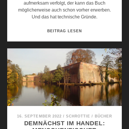
M
aufmerksam verfolgt, der kann das Buch
E
möglicherweise auch schon vorher erwerben.
N
Und das hat technische Gründe.
S
C
T
BEITRAG LESEN
H
E
E
R
N
M
F
I
I
N
S
F
C
Ü
H
R
E
D
R
I
E
V
16. SEPTEMBER 2022
/
SCHROTTIE
/
BÜCHER
E
DEMNÄCHST IM HANDEL:
R