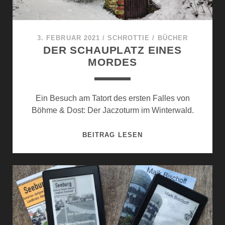
D
T
K
3. FEBRUAR 2021
/
SCHROTTIE
/
BÜCHER
R
DER SCHAUPLATZ EINES
I
MORDES
M
I
-
Ein Besuch am Tatort des ersten Falles von
P
Böhme & Dost: Der Jaczoturm im Winterwald.
O
D
D
BEITRAG LESEN
C
E
A
R
S
S
T
C
H
A
U