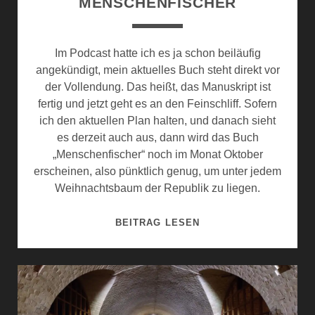
MENSCHENFISCHER
Ö
F
F
Im Podcast hatte ich es ja schon beiläufig
E
angekündigt, mein aktuelles Buch steht direkt vor
N
der Vollendung. Das heißt, das Manuskript ist
T
fertig und jetzt geht es an den Feinschliff. Sofern
L
ich den aktuellen Plan halten, und danach sieht
I
es derzeit auch aus, dann wird das Buch
C
„Menschenfischer“ noch im Monat Oktober
H
erscheinen, also pünktlich genug, um unter jedem
U
Weihnachtsbaum der Republik zu liegen.
N
G
D
BEITRAG LESEN
F
E
E
M
S
N
T
Ä
G
C