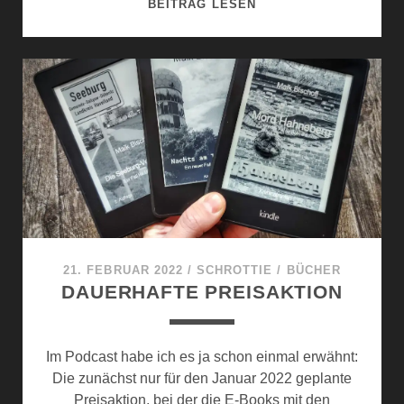
M
BEITRAG LESEN
N
Ö
F
R
I
D
S
E
C
R
H
I
E
S
R
C
H
E
R
S
21. FEBRUAR 2022
/
SCHROTTIE
/
BÜCHER
O
DAUERHAFTE PREISAKTION
N
N
A
Im Podcast habe ich es ja schon einmal erwähnt:
B
Die zunächst nur für den Januar 2022 geplante
E
Preisaktion, bei der die E-Books mit den