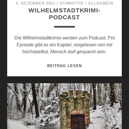
E
4. DEZEMBER 2021
/
SCHROTTIE
/
ALLGEMEIN
I
WILHELMSTADTKRIMI-
S
PODCAST
A
K
T
Die WIlhelmstadtkrimis werden zum Podcast. Pro
I
Episode gibt es ein Kapitel, vorgelesen von mir
O
höchstselbst. Mensch darf gespannt sein.
N
W
BEITRAG LESEN
I
L
H
E
L
M
S
T
A