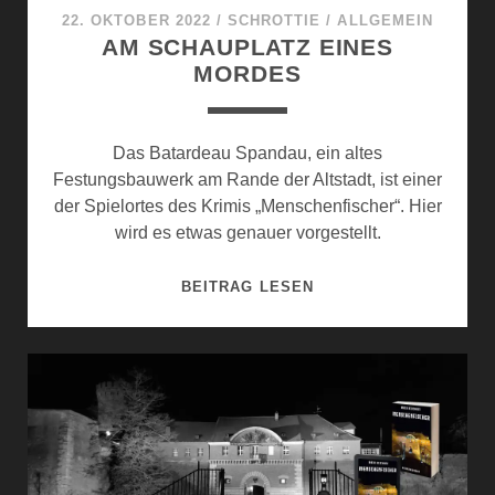
R
22. OKTOBER 2022
/
SCHROTTIE
/
ALLGEMEIN
T
AM SCHAUPLATZ EINES
E
MORDES
N
T
O
Das Batardeau Spandau, ein altes
D
Festungsbauwerk am Rande der Altstadt, ist einer
E
der Spielortes des Krimis „Menschenfischer“. Hier
S
wird es etwas genauer vorgestellt.
F
Ä
A
BEITRAG LESEN
L
M
L
S
E
C
I
H
N
A
S
U
P
P
A