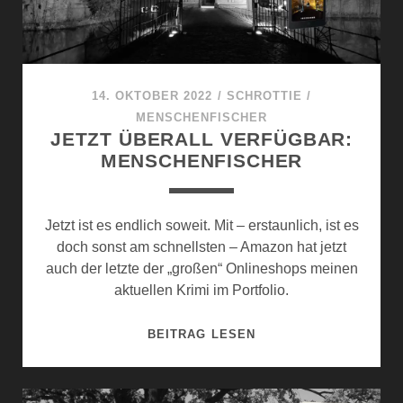
L
N
A
D
T
A
Z
U
E
14. OKTOBER 2022
/
SCHROTTIE
/
?
I
MENSCHENFISCHER
N
JETZT ÜBERALL VERFÜGBAR:
E
MENSCHENFISCHER
S
M
O
Jetzt ist es endlich soweit. Mit – erstaunlich, ist es
R
doch sonst am schnellsten – Amazon hat jetzt
D
auch der letzte der „großen“ Onlineshops meinen
E
aktuellen Krimi im Portfolio.
S
J
BEITRAG LESEN
E
T
Z