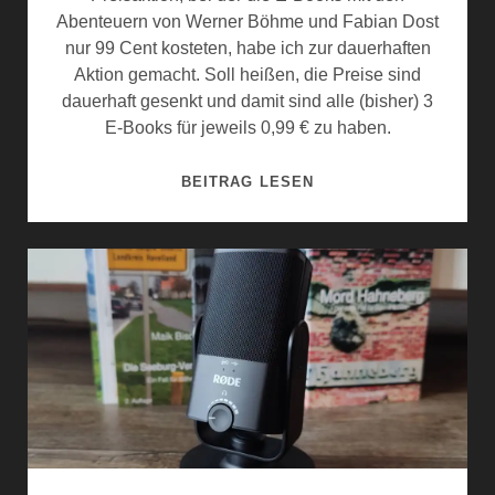
N
Abenteuern von Werner Böhme und Fabian Dost
D
nur 99 Cent kosteten, habe ich zur dauerhaften
A
Aktion gemacht. Soll heißen, die Preise sind
U
dauerhaft gesenkt und damit sind alle (bisher) 3
F
E-Books für jeweils 0,99 € zu haben.
F
O
D
BEITRAG LESEN
R
A
T
U
H
E
A
R
H
H
N
A
E
F
B
T
E
E
R
P
G
R