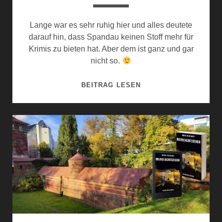
Lange war es sehr ruhig hier und alles deutete
darauf hin, dass Spandau keinen Stoff mehr für
Krimis zu bieten hat. Aber dem ist ganz und gar
nicht so.
K
BEITRAG LESEN
E
I
N
E
U
N
G
E
K
L
Ä