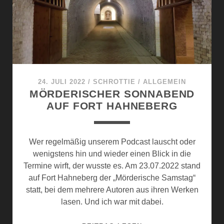
E
H
L
S
E
T
G
I
T
M
H
A
24. JULI 2022
/
SCHROTTIE
/
ALLGEMEIN
N
MÖRDERISCHER SONNABEND
D
AUF FORT HAHNEBERG
E
L
:
Wer regelmäßig unserem Podcast lauscht oder
M
wenigstens hin und wieder einen Blick in die
E
Termine wirft, der wusste es. Am 23.07.2022 stand
N
auf Fort Hahneberg der „Mörderische Samstag“
S
statt, bei dem mehrere Autoren aus ihren Werken
C
lasen. Und ich war mit dabei.
H
E