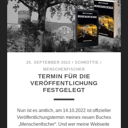
T
Ü
B
E
R
A
L
L
V
20. SEPTEMBER 2022
/
SCHROTTIE
/
E
MENSCHENFISCHER
R
TERMIN FÜR DIE
F
VERÖFFENTLICHUNG
Ü
FESTGELEGT
G
B
A
Nun ist es amtlich, am 14.10.2022 ist offizieller
R
Veröffentlichungstermin meines neuen Buches
:
„Menschenfischer“. Und wer meine Webseite