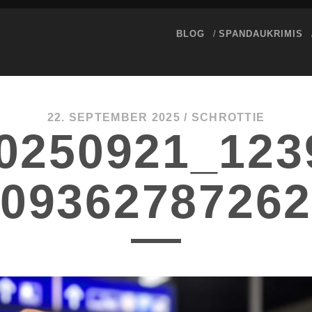
BLOG
SPANDAUKRIMIS
22. SEPTEMBER 2025 /
SCHROTTIE
0250921_123
709362787262