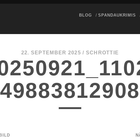
BLOG
SPANDAUKRIMIS
22. SEPTEMBER 2025 /
SCHROTTIE
0250921_110
849883812908
BILD
N