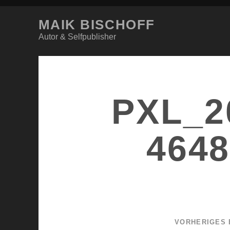
MAIK BISCHOFF
Autor & Selfpublisher
PXL_2
464
VORHERIGES 