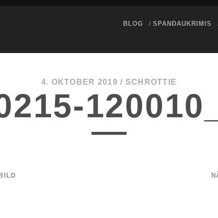
BLOG
SPANDAUKRIMIS
4. OKTOBER 2019 /
SCHROTTIE
0215-120010
BILD
N