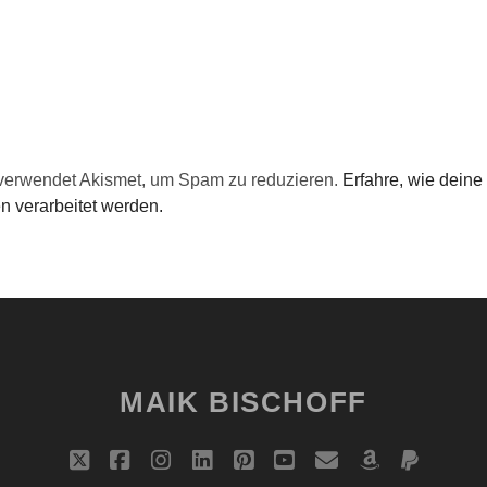
verwendet Akismet, um Spam zu reduzieren.
Erfahre, wie deine
 verarbeitet werden.
MAIK BISCHOFF
t
f
i
l
p
y
e
a
p