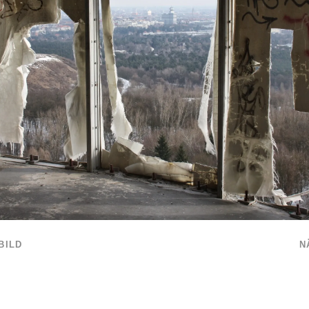
BILD
N