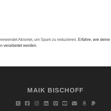
verwendet Akismet, um Spam zu reduzieren.
Erfahre, wie deine
 verarbeitet werden.
MAIK BISCHOFF
t
f
i
l
p
y
e
a
p